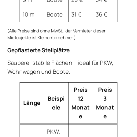
10 m
Boote
31 €
36 €
(Alle Preise sind ohne MwSt.; der Vermieter dieser
Mietobjekte ist Kleinunternehmer.)
Gepflasterte Stellplätze
Saubere, stabile Flächen – ideal für PKW,
Wohnwagen und Boote.
Preis
Preis
Beispi
12
3
Länge
ele
Monat
Monat
e
e
PKW,