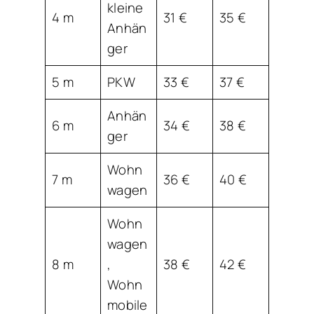
kleine
4 m
31 €
35 €
Anhän
ger
5 m
PKW
33 €
37 €
Anhän
6 m
34 €
38 €
ger
Wohn
7 m
36 €
40 €
wagen
Wohn
wagen
8 m
,
38 €
42 €
Wohn
mobile