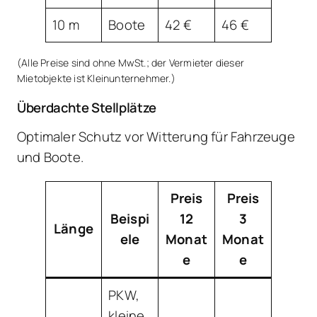
10 m
Boote
42 €
46 €
(Alle Preise sind ohne MwSt.; der Vermieter dieser
Mietobjekte ist Kleinunternehmer.)
Überdachte Stellplätze
Optimaler Schutz vor Witterung für Fahrzeuge
und Boote.
Preis
Preis
Beispi
12
3
Länge
ele
Monat
Monat
e
e
PKW,
kleine