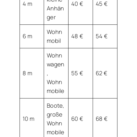
4 m
40 €
45 €
Anhän
ger
Wohn
6 m
48 €
54 €
mobil
Wohn
wagen
8 m
,
55 €
62 €
Wohn
mobile
Boote,
große
10 m
60 €
68 €
Wohn
mobile