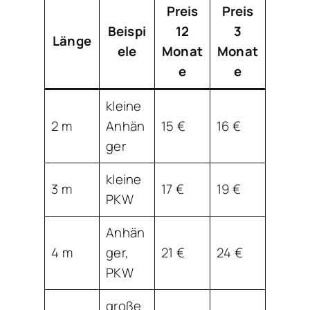
Preis
Preis
Beispi
12
3
Länge
ele
Monat
Monat
e
e
kleine
2 m
Anhän
15 €
16 €
ger
kleine
3 m
17 €
19 €
PKW
Anhän
4 m
ger,
21 €
24 €
PKW
große