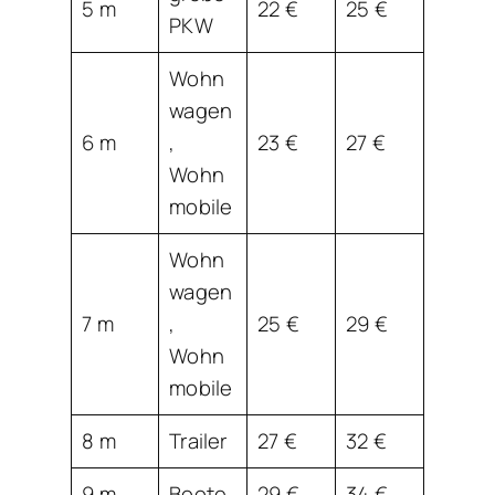
5 m
22 €
25 €
PKW
Wohn
wagen
6 m
,
23 €
27 €
Wohn
mobile
Wohn
wagen
7 m
,
25 €
29 €
Wohn
mobile
8 m
Trailer
27 €
32 €
9 m
Boote
29 €
34 €